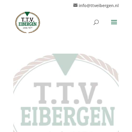
info@ttveibergen.nl