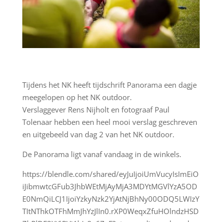
Tijdens het NK heeft tijdschrift Panorama een dagje
meegelopen op het NK outdoor.
Verslaggever Rens Nijholt en fotograaf Paul
Tolenaar hebben een heel mooi verslag geschreven
en uitgebeeld van dag 2 van het NK outdoor.
De Panorama ligt vanaf vandaag in de winkels.
https://blendle.com/shared/eyJuIjoiUmVucyIsImEiO
iJibmwtcGFub3JhbWEtMjAyMjA3MDYtMGVlYzA5OD
E0NmQiLCJ1IjoiYzkyNzk2YjAtNjBhNy00ODQ5LWIzY
TItNThkOTFhMmJhYzJlIn0.rXP0WeqxZfuHOlndzHSD