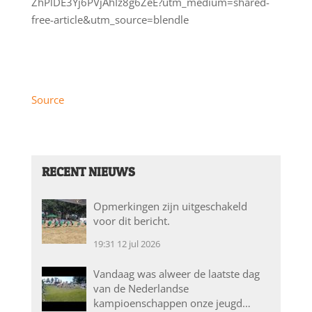
ZhPlDE3Yj6PVjAhIz8g6ZeE?utm_medium=shared-
free-article&utm_source=blendle
Source
RECENT NIEUWS
Opmerkingen zijn uitgeschakeld
voor dit bericht.
19:31
12 jul 2026
Vandaag was alweer de laatste dag
van de Nederlandse
kampioenschappen onze jeugd…