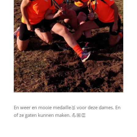
En weer en mooie medaille🥉 voor deze dames. En
of ze gaten kunnen maken. 💪🏼👏