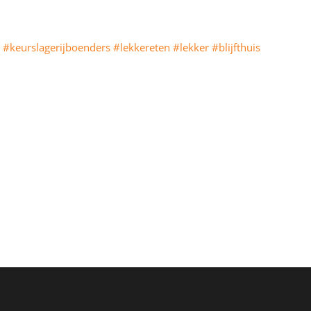
r
#keurslagerijboenders
#lekkereten
#lekker
#blijfthuis