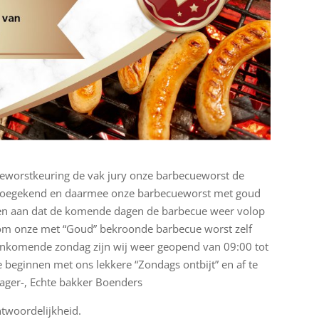
ecueworstkeuring de vak jury onze barbecueworst de
t toegekend en daarmee onze barbecueworst met goud
en aan dat de komende dagen de barbecue weer volop
e om onze met “Goud” bekroonde barbecue worst zelf
nkomende zondag zijn wij weer geopend van 09:00 tot
te beginnen met ons lekkere “Zondags ontbijt” en af te
lager-, Echte bakker Boenders
ntwoordelijkheid.