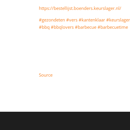
https://bestellijst.boenders.keurslager.nl/
#gezondeten
#vers
#kantenklaar
#keurslage
#bbq
#bbqlovers
#barbecue
#barbecuetime
Source