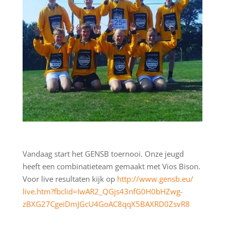
Vandaag start het GENSB toernooi. Onze jeugd
heeft een combinatieteam gemaakt met Vios Bison.
Voor live resultaten kijk op
http://
www.gensb.eu/
live.htm?fbclid=
IwAR2_QGjs43nfG
0H0bHZwg-
zBXG27
CgeiDmJGcU4GoAC
8qqX5BAXRD0ZsvR
8