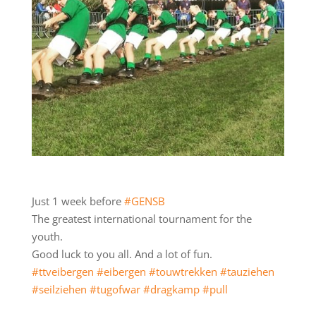
Just 1 week before
#GENSB
The greatest international tournament for the
youth.
Good luck to you all. And a lot of fun.
#ttveibergen
#eibergen
#touwtrekken
#tauziehen
#seilziehen
#tugofwar
#dragkamp
#pull