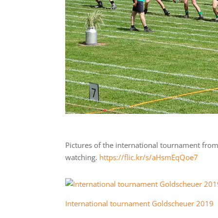
Pictures of the international tournament fro
watching.
https://
flic.kr/s/
aHsmEqQoe7
International tournament Goldscheuer 2019