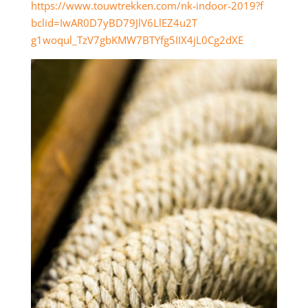
https://
www.touwtrekken.
com/
nk-indoor-2019?f
bclid=IwAR0D7yB
D79JlV6LlEZ4u2T
g1woqul_TzV7gbK
MW7BTYfg5IIX4jL
0Cg2dXE